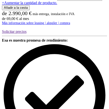
Telefonbox
+
Aumentar la cantidad de producto.
Bosselino
Añadir a la cesta
Uno
de
2.990,00
€
más entrega, instalación e IVA
|
de
69,00
€
al mes
Bosse
Más información sobre leasing | alquiler | compra
Solicitar precios
Esa es nuestra promesa de rendimiento: