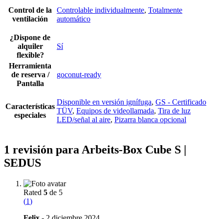
Control de la
Controlable individualmente
,
Totalmente
ventilación
automático
¿Dispone de
alquiler
Sí
flexible?
Herramienta
de reserva /
goconut-ready
Pantalla
Disponible en versión ignífuga
,
GS - Certificado
Características
TÜV
,
Equipos de videollamada
,
Tira de luz
especiales
LED/señal al aire
,
Pizarra blanca opcional
1 revisión para
Arbeits-Box Cube S |
SEDUS
Rated
5
de 5
(
1
)
Felix
-
2 diciembre 2024