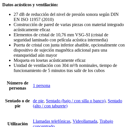
Datos acústicos y ventilación:
27 dB de reducción del nivel de presión sonora según DIN
EN ISO 11957 (2010)
Construcción de pared de varias piezas con material integrado
acústicamente eficaz
Elementos de cristal de 10,76 mm VSG-SI (cristal de
seguridad laminado con película acústica intermedia)
Puerta de cristal con junta inferior abatible, opcionalmente con
dispositivo de sujeción magnética adicional para una
estanqueidad aún mayor
Moqueta en losetas acústicamente eficaz
Unidad de ventilación con 304 m³/h nominales, tiempo de
funcionamiento de 5 minutos tras salir de los cubos
Número de
1 persona
personas
Sentado o de
de pie
,
Sentado (bajo / con silla o banco)
,
Sentado
pie
(alto / con taburete)
Llamadas telefónicas
,
Videollamada
,
Trabajo
Utilización
concentrado