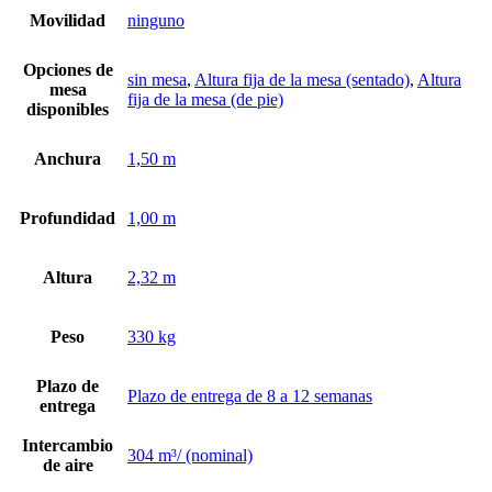
Movilidad
ninguno
Opciones de
sin mesa
,
Altura fija de la mesa (sentado)
,
Altura
mesa
fija de la mesa (de pie)
disponibles
Anchura
1,50 m
Profundidad
1,00 m
Altura
2,32 m
Peso
330 kg
Plazo de
Plazo de entrega de 8 a 12 semanas
entrega
Intercambio
304 m³/ (nominal)
de aire