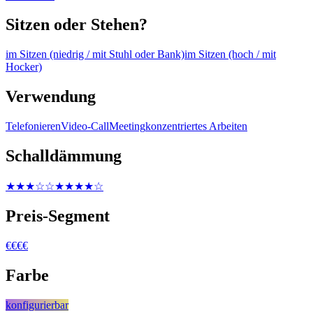
Sitzen oder Stehen?
im Sitzen (niedrig / mit Stuhl oder Bank)
im Sitzen (hoch / mit
Hocker)
Verwendung
Telefonieren
Video-Call
Meeting
konzentriertes Arbeiten
Schalldämmung
★★★☆☆
★★★★☆
Preis-Segment
€€€€
Farbe
konfigurierbar