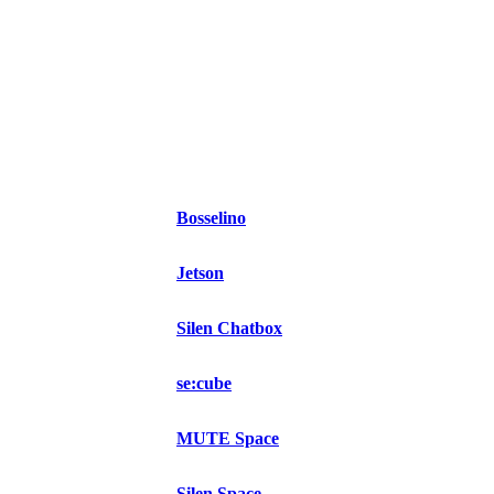
Bosselino
Jetson
Silen Chatbox
se:cube
MUTE Space
Silen Space