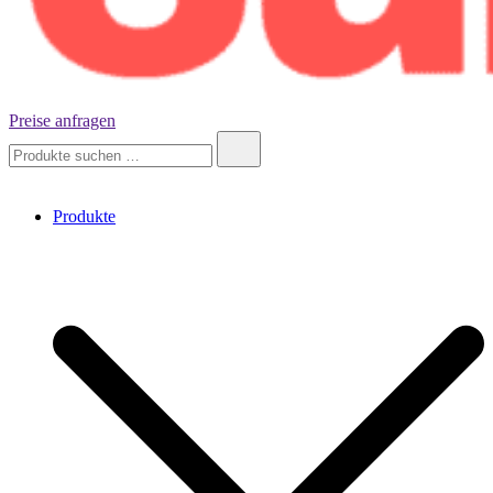
Preise anfragen
Ninety-Nine Cubes
Suche
nach:
Produkte