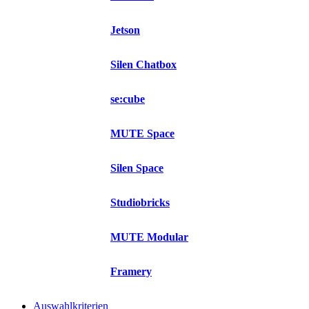
Jetson
Silen Chatbox
se:cube
MUTE Space
Silen Space
Studiobricks
MUTE Modular
Framery
Auswahlkriterien