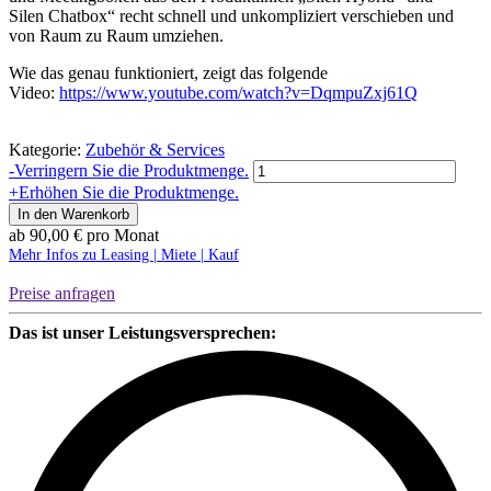
Silen Chatbox“ recht schnell und unkompliziert verschieben und
von Raum zu Raum umziehen.
Wie das genau funktioniert, zeigt das folgende
Video:
https://www.youtube.com/watch?v=DqmpuZxj61Q
Kategorie:
Zubehör & Services
Mobility-
-
Verringern Sie die Produktmenge.
Kit
+
Erhöhen Sie die Produktmenge.
|
In den Warenkorb
Silen
ab
90,00
€
pro Monat
Menge
Mehr Infos zu Leasing | Miete | Kauf
Preise anfragen
Das ist unser Leistungsversprechen: