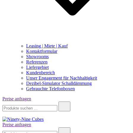
Leasing | Miete | Kauf
Kontaktformular
Showrooms
Referenzen
Liefergebiet
Kundenbereich
Unser Engagement für Nachhaltigkeit
Dezibel-Simulator Schalldämmung
Gebrauchte Telefonboxen
Preise anfragen
Suche
nach:
Preise anfragen
Ninety-Nine Cubes
Suche