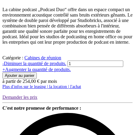
La cabine podcast „Podcast Duo“ offre dans un espace compact un
environnement acoustique contrôlé sans bruits extérieurs gênants. Le
système de double paroi développé par Studiobricks, associé à une
combinaison bien pensée de différents absorbeurs à l'intérieur,
garantit une qualité sonore parfaite pour tes enregistrements de
podcast. Idéal pour les studios de podcasting en home office ou pour
les entreprises qui ont leur propre production de podcast en interne.
Catégorie :
Cabines de réunion
Quantité
-
Diminuer la quantité de produits.
Podcast-
+
Augmenter la quantité de produits.
Kabine
Ajouter au panier
"Podcast
à partir de
254,00
€
par mois
DUO"
Plus d'infos sur le leasing | la location | l'achat
|
Studiobricks
Demander les prix
C'est notre promesse de performance :