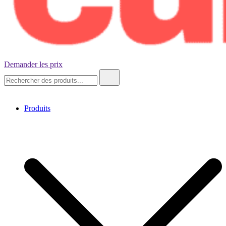
Demander les prix
Ninety-Nine Cubes
Recherche
de
:
Produits