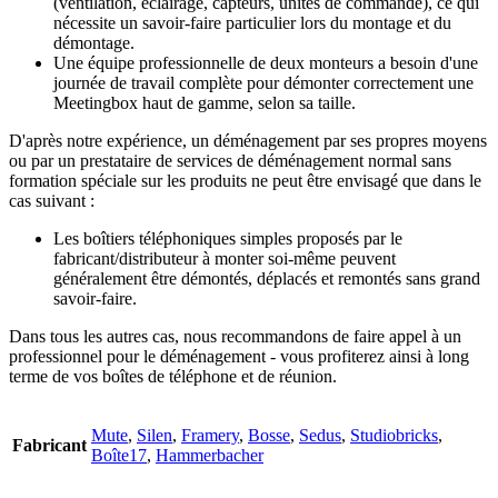
(ventilation, éclairage, capteurs, unités de commande), ce qui
nécessite un savoir-faire particulier lors du montage et du
démontage.
Une équipe professionnelle de deux monteurs a besoin d'une
journée de travail complète pour démonter correctement une
Meetingbox haut de gamme, selon sa taille.
D'après notre expérience, un déménagement par ses propres moyens
ou par un prestataire de services de déménagement normal sans
formation spéciale sur les produits ne peut être envisagé que dans le
cas suivant :
Les boîtiers téléphoniques simples proposés par le
fabricant/distributeur à monter soi-même peuvent
généralement être démontés, déplacés et remontés sans grand
savoir-faire.
Dans tous les autres cas, nous recommandons de faire appel à un
professionnel pour le déménagement - vous profiterez ainsi à long
terme de vos boîtes de téléphone et de réunion.
Mute
,
Silen
,
Framery
,
Bosse
,
Sedus
,
Studiobricks
,
Fabricant
Boîte17
,
Hammerbacher