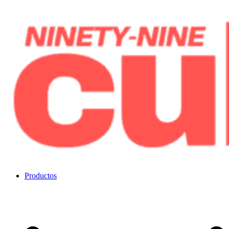
Ir
al
contenido
Noventa y nueve cubos
Productos