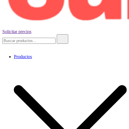
Solicitar precios
Noventa y nueve cubos
Buscar:
Productos