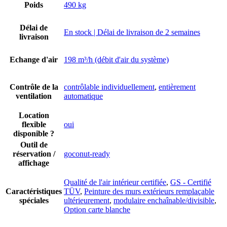
Poids
490 kg
Délai de
En stock | Délai de livraison de 2 semaines
livraison
Echange d'air
198 m³/h (débit d'air du système)
Contrôle de la
contrôlable individuellement
,
entièrement
ventilation
automatique
Location
flexible
oui
disponible ?
Outil de
réservation /
goconut-ready
affichage
Qualité de l'air intérieur certifiée
,
GS - Certifié
Caractéristiques
TÜV
,
Peinture des murs extérieurs remplaçable
spéciales
ultérieurement
,
modulaire enchaînable/divisible
,
Option carte blanche