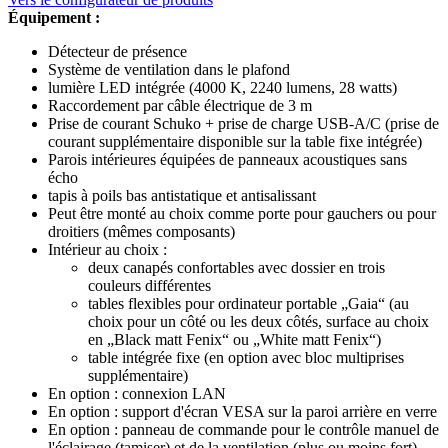
Équipement :
Détecteur de présence
Système de ventilation dans le plafond
lumière LED intégrée (4000 K, 2240 lumens, 28 watts)
Raccordement par câble électrique de 3 m
Prise de courant Schuko + prise de charge USB-A/C (prise de
courant supplémentaire disponible sur la table fixe intégrée)
Parois intérieures équipées de panneaux acoustiques sans
écho
tapis à poils bas antistatique et antisalissant
Peut être monté au choix comme porte pour gauchers ou pour
droitiers (mêmes composants)
Intérieur au choix :
deux canapés confortables avec dossier en trois
couleurs différentes
tables flexibles pour ordinateur portable „Gaia“ (au
choix pour un côté ou les deux côtés, surface au choix
en „Black matt Fenix“ ou „White matt Fenix“)
table intégrée fixe (en option avec bloc multiprises
supplémentaire)
En option : connexion LAN
En option : support d'écran VESA sur la paroi arrière en verre
En option : panneau de commande pour le contrôle manuel de
l'éclairage (tamiser) et de la ventilation (plus ou moins fort)