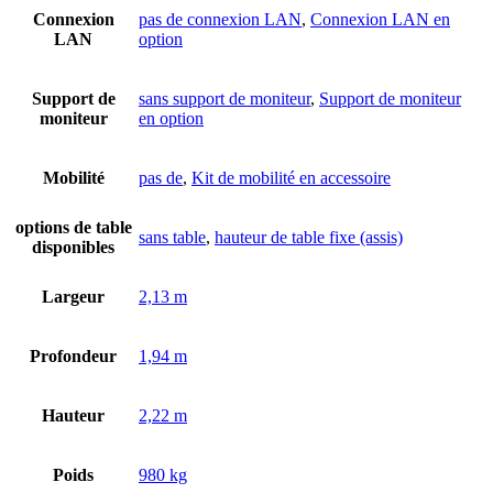
Connexion
pas de connexion LAN
,
Connexion LAN en
LAN
option
Support de
sans support de moniteur
,
Support de moniteur
moniteur
en option
Mobilité
pas de
,
Kit de mobilité en accessoire
options de table
sans table
,
hauteur de table fixe (assis)
disponibles
Largeur
2,13 m
Profondeur
1,94 m
Hauteur
2,22 m
Poids
980 kg