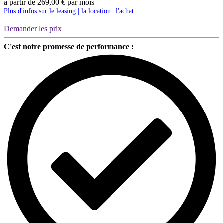
à partir de
269,00
€
par mois
|
Plus d'infos sur le leasing | la location | l'achat
Silen
Demander les prix
C'est notre promesse de performance :