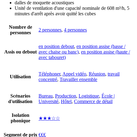
dalles de moquette acoustiques
Unité de ventilation d'une capacité nominale de 608 m³/h, 5
minutes d'arrêt après avoir quitté les cubes
Nombre de
2 personnes
,
4 personnes
personnes
en position debout
,
en position assise (basse /
Assis ou debout
avec chaise ou banc)
,
en position assise (haute /
avec tabouret)
Téléphoner
,
Appel vidéo
,
Réunion
,
travail
Utilisation
concentré
,
Travailler ensemble
Scénarios
Bureau
,
Production
,
Logistique
,
École |
d'utilisation
Université
,
Hôtel
,
Commerce de détail
Isolation
★★★☆☆
phonique
Segment de prix
€€€