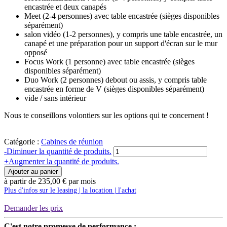
encastrée et deux canapés
Meet (2-4 personnes) avec table encastrée (sièges disponibles
séparément)
salon vidéo (1-2 personnes), y compris une table encastrée, un
canapé et une préparation pour un support d'écran sur le mur
opposé
Focus Work (1 personne) avec table encastrée (sièges
disponibles séparément)
Duo Work (2 personnes) debout ou assis, y compris table
encastrée en forme de V (sièges disponibles séparément)
vide / sans intérieur
Nous te conseillons volontiers sur les options qui te concernent !
Catégorie :
Cabines de réunion
Quantité
-
Diminuer la quantité de produits.
Meeting-
+
Augmenter la quantité de produits.
Box
Ajouter au panier
Cube
à partir de
235,00
€
par mois
M
Plus d'infos sur le leasing | la location | l'achat
|
SEDUS
Demander les prix
C'est notre promesse de performance :