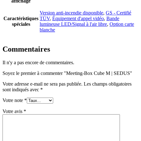
affichage
Version anti-incendie disponible
,
GS - Certifié
Caractéristiques
TÜV
,
Équipement d'appel vidéo
,
Bande
spéciales
lumineuse LED/Signal à l'air libre
,
Option carte
blanche
Commentaires
Il n'y a pas encore de commentaires.
Soyez le premier à commenter "Meeting-Box Cube M | SEDUS"
Votre adresse e-mail ne sera pas publiée.
Les champs obligatoires
sont indiqués avec
*
Votre note
*
Votre avis
*