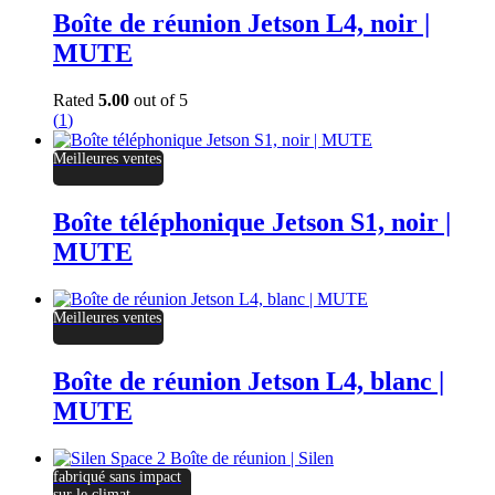
Boîte de réunion Jetson L4, noir |
MUTE
Rated
5.00
out of 5
(
1
)
Meilleures ventes
Boîte téléphonique Jetson S1, noir |
MUTE
Meilleures ventes
Boîte de réunion Jetson L4, blanc |
MUTE
fabriqué sans impact
sur le climat