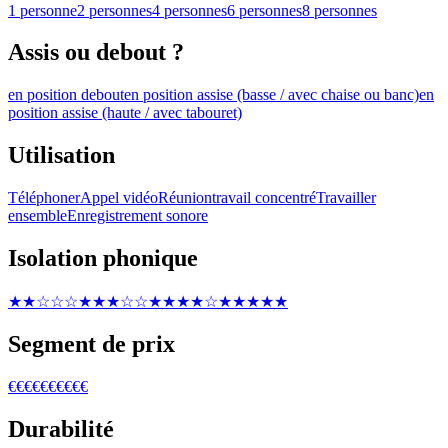
1 personne
2 personnes
4 personnes
6 personnes
8 personnes
Assis ou debout ?
en position debout
en position assise (basse / avec chaise ou banc)
en
position assise (haute / avec tabouret)
Utilisation
Téléphoner
Appel vidéo
Réunion
travail concentré
Travailler
ensemble
Enregistrement sonore
Isolation phonique
★★☆☆☆
★★★☆☆
★★★★☆
★★★★★
Segment de prix
€
€€
€€€
€€€€
Durabilité