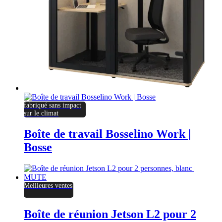
fabriqué sans impact
sur le climat
Boîte de travail Bosselino Work |
Bosse
Meilleures ventes
Boîte de réunion Jetson L2 pour 2