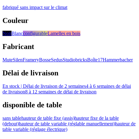
fabriqué sans impact sur le climat
Couleur
Noir
Blanc
configurable
Lamelles en bois
Fabricant
Mute
Silen
Framery
Bosse
Sedus
Studiobricks
Boîte17
Hammerbacher
Délai de livraison
En stock | Délai de livraison de 2 semaines
4 à 6 semaines de délai
de livraison
8 à 12 semaines de délai de livraison
disponible de table
sans table
hauteur de table fixe (assis)
hauteur fixe de la table
(debout)
hauteur de table variable (réglable manuellement)
hauteur de
table variable (réglage électrique)