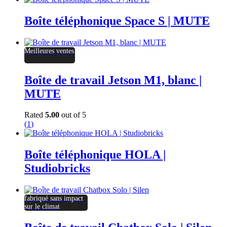
Boîte téléphonique Space S | MUTE
Meilleures ventes
Boîte de travail Jetson M1, blanc |
MUTE
Rated
5.00
out of 5
(
1
)
Boîte téléphonique HOLA |
Studiobricks
fabriqué sans impact
sur le climat