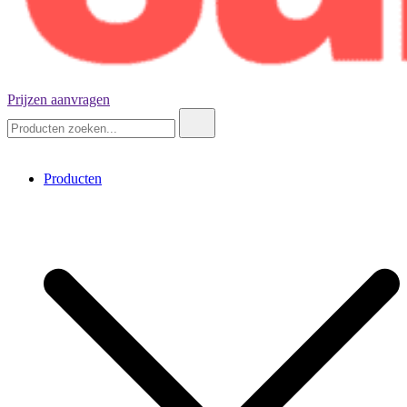
Prijzen aanvragen
Negenennegentig kubussen
Zoeken:
Producten