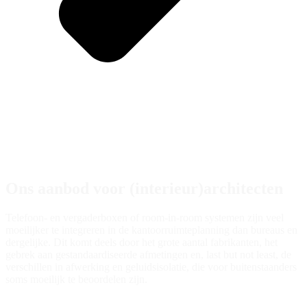
Ons aanbod voor (interieur)architecten
Telefoon- en vergaderboxen of room-in-room systemen zijn veel
moeilijker te integreren in de kantoorruimteplanning dan bureaus en
dergelijke. Dit komt deels door het grote aantal fabrikanten, het
gebrek aan gestandaardiseerde afmetingen en, last but not least, de
verschillen in afwerking en geluidsisolatie, die voor buitenstaanders
soms moeilijk te beoordelen zijn.