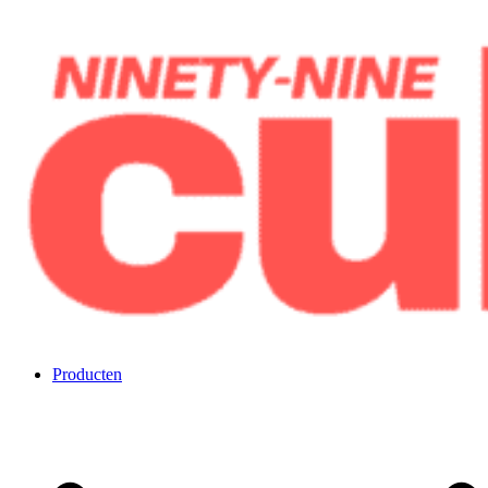
Overslaan
naar
inhoud
Negenennegentig kubussen
Producten