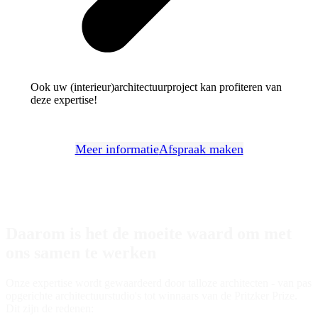
Ook uw (interieur)architectuurproject kan profiteren van
deze expertise!
Meer informatie
Afspraak maken
Daarom is het de moeite waard om met
ons samen te werken
Onze expertise wordt gewaardeerd door talloze architecten - van pas
opgerichte architectuurstudio's tot winnaars van de Pritzker Prize.
Dit zijn de redenen: