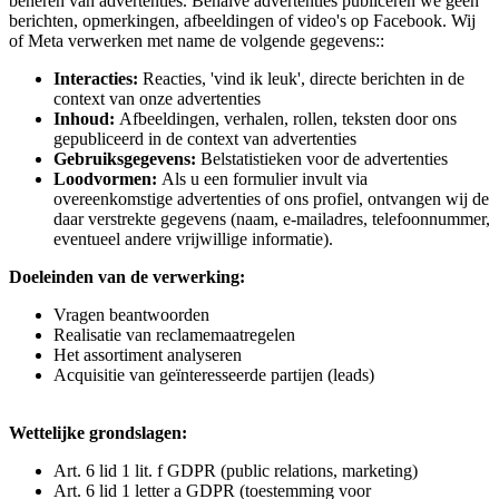
beheren van advertenties. Behalve advertenties publiceren we geen
berichten, opmerkingen, afbeeldingen of video's op Facebook. Wij
of Meta verwerken met name de volgende gegevens::
Interacties:
Reacties, 'vind ik leuk', directe berichten in de
context van onze advertenties
Inhoud:
Afbeeldingen, verhalen, rollen, teksten door ons
gepubliceerd in de context van advertenties
Gebruiksgegevens:
Belstatistieken voor de advertenties
Loodvormen:
Als u een formulier invult via
overeenkomstige advertenties of ons profiel, ontvangen wij de
daar verstrekte gegevens (naam, e-mailadres, telefoonnummer,
eventueel andere vrijwillige informatie).
Doeleinden van de verwerking:
Vragen beantwoorden
Realisatie van reclamemaatregelen
Het assortiment analyseren
Acquisitie van geïnteresseerde partijen (leads)
Wettelijke grondslagen:
Art. 6 lid 1 lit. f GDPR (public relations, marketing)
Art. 6 lid 1 letter a GDPR (toestemming voor