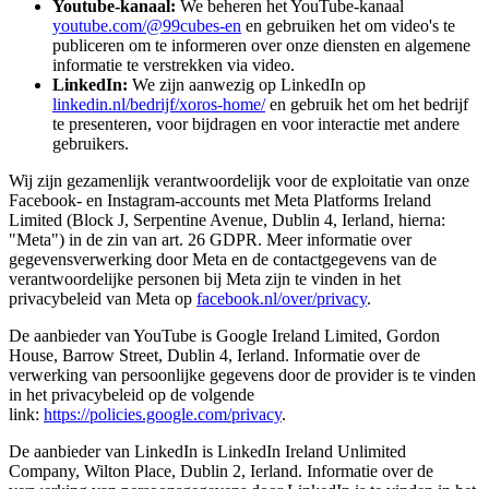
Youtube-kanaal:
We beheren het YouTube-kanaal
youtube.com/@99cubes-en
en gebruiken het om video's te
publiceren om te informeren over onze diensten en algemene
informatie te verstrekken via video.
LinkedIn:
We zijn aanwezig op LinkedIn op
linkedin.nl/bedrijf/xoros-home/
en gebruik het om het bedrijf
te presenteren, voor bijdragen en voor interactie met andere
gebruikers.
Wij zijn gezamenlijk verantwoordelijk voor de exploitatie van onze
Facebook- en Instagram-accounts met Meta Platforms Ireland
Limited (Block J, Serpentine Avenue, Dublin 4, Ierland, hierna:
"Meta") in de zin van art. 26 GDPR. Meer informatie over
gegevensverwerking door Meta en de contactgegevens van de
verantwoordelijke personen bij Meta zijn te vinden in het
privacybeleid van Meta op
facebook.nl/over/privacy
.
De aanbieder van YouTube is Google Ireland Limited, Gordon
House, Barrow Street, Dublin 4, Ierland. Informatie over de
verwerking van persoonlijke gegevens door de provider is te vinden
in het privacybeleid op de volgende
link:
https://policies.google.com/privacy
.
De aanbieder van LinkedIn is LinkedIn Ireland Unlimited
Company, Wilton Place, Dublin 2, Ierland. Informatie over de