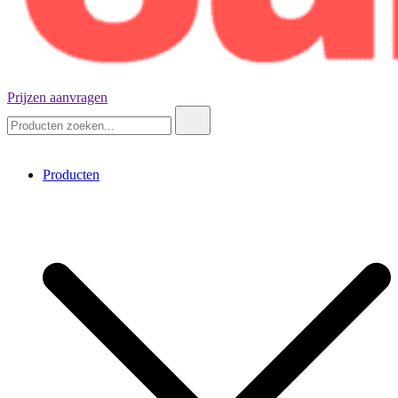
Prijzen aanvragen
Negenennegentig kubussen
Zoeken:
Producten