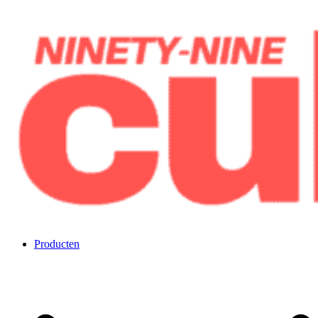
Overslaan
naar
inhoud
Negenennegentig kubussen
Producten