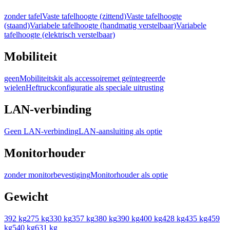
zonder tafel
Vaste tafelhoogte (zittend)
Vaste tafelhoogte
(staand)
Variabele tafelhoogte (handmatig verstelbaar)
Variabele
tafelhoogte (elektrisch verstelbaar)
Mobiliteit
geen
Mobiliteitskit als accessoire
met geïntegreerde
wielen
Heftruckconfiguratie als speciale uitrusting
LAN-verbinding
Geen LAN-verbinding
LAN-aansluiting als optie
Monitorhouder
zonder monitorbevestiging
Monitorhouder als optie
Gewicht
392 kg
275 kg
330 kg
357 kg
380 kg
390 kg
400 kg
428 kg
435 kg
459
kg
540 kg
631 kg