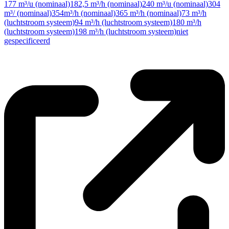
177 m³/u (nominaal)
182,5 m³/h (nominaal)
240 m³/u (nominaal)
304
m³/ (nominaal)
354m³/h (nominaal)
365 m³/h (nominaal)
73 m³/h
(luchtstroom systeem)
94 m³/h (luchtstroom systeem)
180 m³/h
(luchtstroom systeem)
198 m³/h (luchtstroom systeem)
niet
gespecificeerd