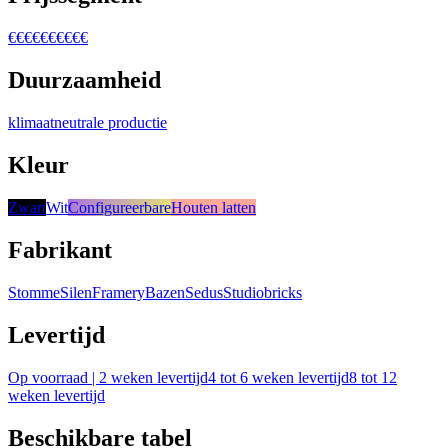
€
€€
€€€
€€€€
Duurzaamheid
klimaatneutrale productie
Kleur
Zwart
Wit
Configureerbare
Houten latten
Fabrikant
Stomme
Silen
Framery
Bazen
Sedus
Studiobricks
Levertijd
Op voorraad | 2 weken levertijd
4 tot 6 weken levertijd
8 tot 12
weken levertijd
Beschikbare tabel