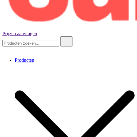
Prijzen aanvragen
Negenennegentig kubussen
Zoeken:
Producten