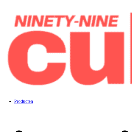
Overslaan
naar
inhoud
Negenennegentig kubussen
Producten