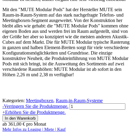
Mit den "MUTE Modular Pods" hat der Hersteller MUTE sein
Raum-in-Raum-System auf das stark nachgefragte Telefon- und
Meetingboxen-Segment ausgeweitet. Von der Konstruktion her
bleibt alles wie gehabt: die "MUTE Modular Pods" kommen ohne
eigenen Boden aus und werden frei im Raum aufgestellt, sind von
der Größe her aber so konzipiert wie die meisten anderen Akustik-
Cubes auf dem Markt. Die für MUTE Modular typische Rasterung
in ganzen und halben Element-Breiten sorgt für viele verschiedene
Konfigurationsmöglichkeiten und Grundrisse. Die einzige
konstruktive Neuheit, die Produkteinführung von MUTE Modular
Pods mit sich bringt, ist die Ausweitung des Sortiments auf zwei
verschiedene Raumhöhen: MUTE Modular ist ab sofort in den
Höhen 2,26 m und 2,38 m verfügbar!
Kategorien:
Meetingboxen
,
Raum-in-Raum-Systeme
MUTE
-
Verringern Sie die Produktmenge.
Modular
+
Erhöhen Sie die Produktmenge.
Pod
In den Warenkorb
|
ab
361,00
€
pro Monat
2x2
Mehr Infos zu Leasing | Miete | Kauf
|