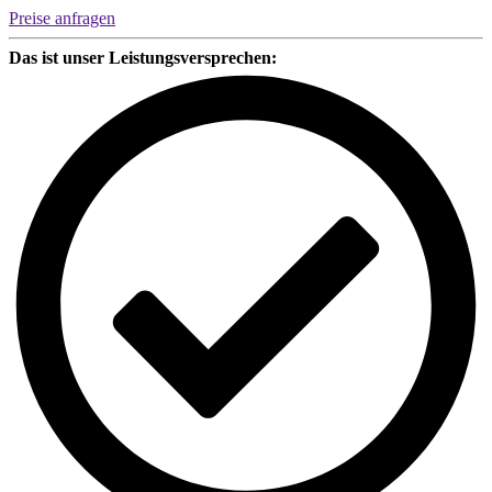
Geschlossen
Preise anfragen
|
4
Das ist unser Leistungsversprechen:
Personen
Menge