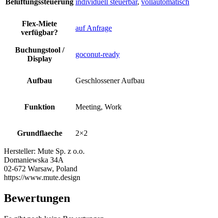
Belüftungssteuerung
individuell steuerbar
,
vollautomatisch
Flex-Miete
auf Anfrage
verfügbar?
Buchungstool /
goconut-ready
Display
Aufbau
Geschlossener Aufbau
Funktion
Meeting, Work
Grundflaeche
2×2
Hersteller:
Mute Sp. z o.o.
Domaniewska 34A
02-672 Warsaw, Poland
https://www.mute.design
Bewertungen