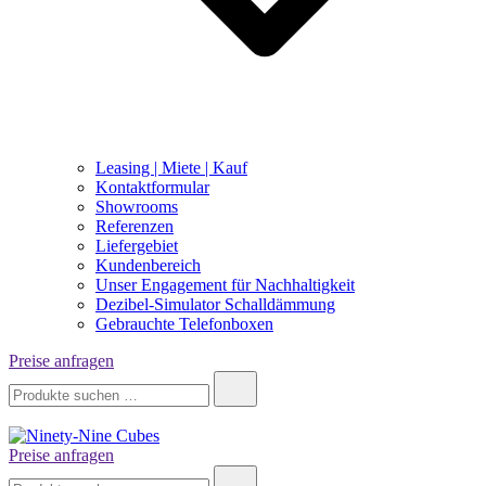
Leasing | Miete | Kauf
Kontaktformular
Showrooms
Referenzen
Liefergebiet
Kundenbereich
Unser Engagement für Nachhaltigkeit
Dezibel-Simulator Schalldämmung
Gebrauchte Telefonboxen
Preise anfragen
Suche
nach:
Preise anfragen
Ninety-Nine Cubes
Suche