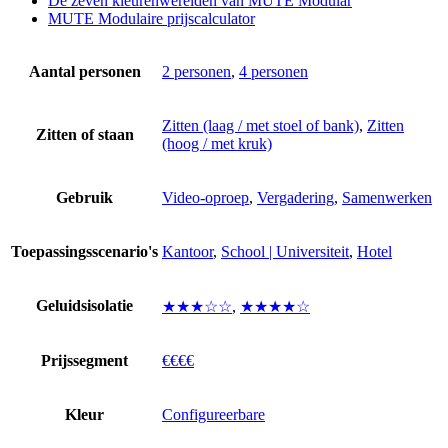
De zeven kleurenwerelden van MUTE Modular
MUTE Modulaire prijscalculator
Aantal personen
2 personen
,
4 personen
Zitten (laag / met stoel of bank)
,
Zitten
Zitten of staan
(hoog / met kruk)
Gebruik
Video-oproep
,
Vergadering
,
Samenwerken
Toepassingsscenario's
Kantoor
,
School | Universiteit
,
Hotel
Geluidsisolatie
★★★☆☆
,
★★★★☆
Prijssegment
€€€€
Kleur
Configureerbare