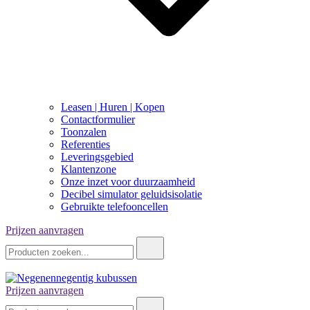
Leasen | Huren | Kopen
Contactformulier
Toonzalen
Referenties
Leveringsgebied
Klantenzone
Onze inzet voor duurzaamheid
Decibel simulator geluidsisolatie
Gebruikte telefooncellen
Prijzen aanvragen
Zoeken:
Prijzen aanvragen
Negenennegentig kubussen
Zoeken: