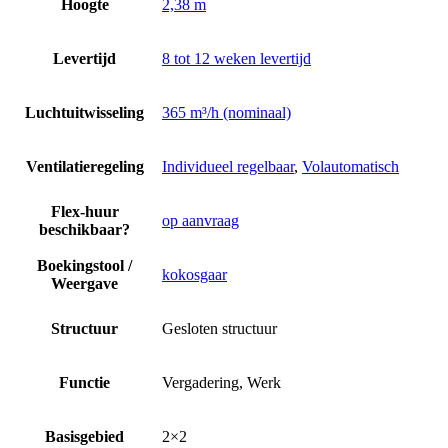
Hoogte
2,38 m
Levertijd
8 tot 12 weken levertijd
Luchtuitwisseling
365 m³/h (nominaal)
Ventilatieregeling
Individueel regelbaar
,
Volautomatisch
Flex-huur
op aanvraag
beschikbaar?
Boekingstool /
kokosgaar
Weergave
Structuur
Gesloten structuur
Functie
Vergadering, Werk
Basisgebied
2×2