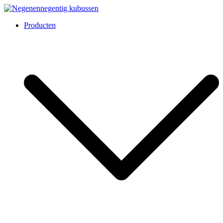
Overslaan
naar
Negenennegentig kubussen
Producten
inhoud