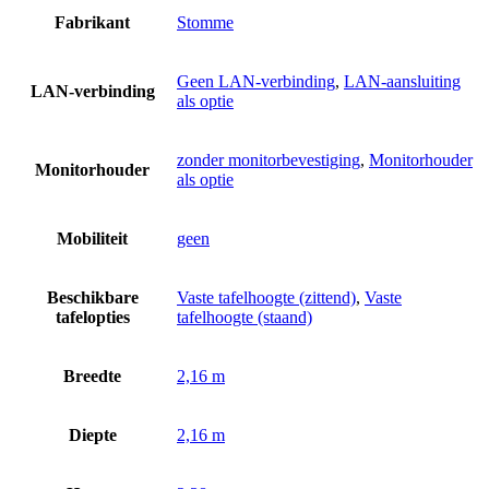
Fabrikant
Stomme
Geen LAN-verbinding
,
LAN-aansluiting
LAN-verbinding
als optie
zonder monitorbevestiging
,
Monitorhouder
Monitorhouder
als optie
Mobiliteit
geen
Beschikbare
Vaste tafelhoogte (zittend)
,
Vaste
tafelopties
tafelhoogte (staand)
Breedte
2,16 m
Diepte
2,16 m