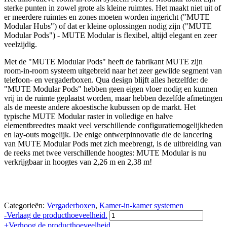
sterke punten in zowel grote als kleine ruimtes. Het maakt niet uit of
er meerdere ruimtes en zones moeten worden ingericht ("MUTE
Modular Hubs") of dat er kleine oplossingen nodig zijn ("MUTE
Modular Pods") - MUTE Modular is flexibel, altijd elegant en zeer
veelzijdig.
Met de "MUTE Modular Pods" heeft de fabrikant MUTE zijn
room-in-room systeem uitgebreid naar het zeer gewilde segment van
telefoon- en vergaderboxen. Qua design blijft alles hetzelfde: de
"MUTE Modular Pods" hebben geen eigen vloer nodig en kunnen
vrij in de ruimte geplaatst worden, maar hebben dezelfde afmetingen
als de meeste andere akoestische kubussen op de markt. Het
typische MUTE Modular raster in volledige en halve
elementbreedtes maakt veel verschillende configuratiemogelijkheden
en lay-outs mogelijk. De enige ontwerpinnovatie die de lancering
van MUTE Modular Pods met zich meebrengt, is de uitbreiding van
de reeks met twee verschillende hoogtes: MUTE Modular is nu
verkrijgbaar in hoogtes van 2,26 m en 2,38 m!
Categorieën:
Vergaderboxen
,
Kamer-in-kamer systemen
MUTE
-
Verlaag de producthoeveelheid.
Modular
+
Verhoog de producthoeveelheid.