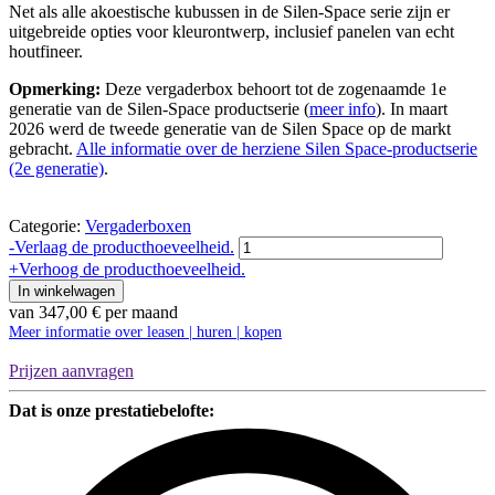
Net als alle akoestische kubussen in de Silen-Space serie zijn er
uitgebreide opties voor kleurontwerp, inclusief panelen van echt
houtfineer.
Opmerking:
Deze vergaderbox behoort tot de zogenaamde 1e
generatie van de Silen-Space productserie (
meer info
). In maart
2026 werd de tweede generatie van de Silen Space op de markt
gebracht.
Alle informatie over de herziene Silen Space-productserie
(2e generatie)
.
Categorie:
Vergaderboxen
Silen
-
Verlaag de producthoeveelheid.
Space
+
Verhoog de producthoeveelheid.
4
In winkelwagen
Meetingbox
van
347,00
€
per maand
|
Meer informatie over leasen | huren | kopen
Silen
hoeveelheid
Prijzen aanvragen
Dat is onze prestatiebelofte: