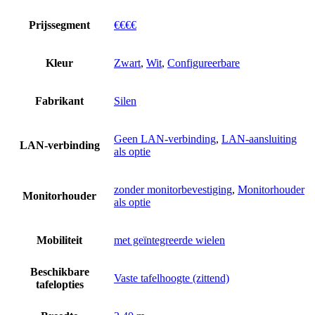
Prijssegment
€€€€
Kleur
Zwart
,
Wit
,
Configureerbare
Fabrikant
Silen
Geen LAN-verbinding
,
LAN-aansluiting
LAN-verbinding
als optie
zonder monitorbevestiging
,
Monitorhouder
Monitorhouder
als optie
Mobiliteit
met geïntegreerde wielen
Beschikbare
Vaste tafelhoogte (zittend)
tafelopties