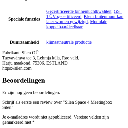
Gecertificeerde binnenluchtkwaliteit
,
GS -
TÜV-gecertificeerd
,
Kleur buitenmuur kan
Speciale functies
later worden gewijzigd
,
Modulair
koppelbaar/deelbaar
Duurzaamheid
klimaatneutrale productie
Fabrikant:
Silen OÜ
Taevavärava tee 3, Lehmja küla, Rae vald,
Harju maakond, 75306, ESTLAND
https://silen.com
Beoordelingen
Er zijn nog geen beoordelingen.
Schrijf als eerste een review over "Silen Space 4 Meetingbox |
Silen".
Je e-mailadres wordt niet gepubliceerd.
Vereiste velden zijn
gemarkeerd met
*