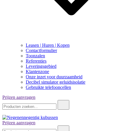
Leasen | Huren | Kopen
Contactformulier
Toonzalen
Referenties
Leveringsgebied
Klantenzone
Onze inzet voor duurzaamheid
Decibel simulator geluidsisolatie
Gebruikte telefooncellen
Prijzen aanvragen
Zoeken:
Prijzen aanvragen
Negenennegentig kubussen
Zoeken: