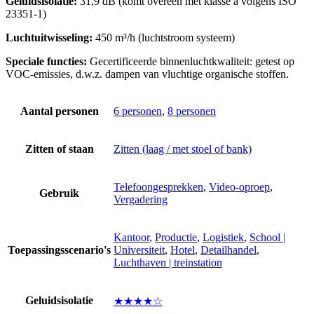
Geluidsisolatie:
31,9 dB (komt overeen met klasse a volgens ISO
23351-1)
Luchtuitwisseling:
450 m³/h (luchtstroom systeem)
Speciale functies:
Gecertificeerde binnenluchtkwaliteit: getest op
VOC-emissies, d.w.z. dampen van vluchtige organische stoffen.
Aantal personen
6 personen
,
8 personen
Zitten of staan
Zitten (laag / met stoel of bank)
Telefoongesprekken
,
Video-oproep
,
Gebruik
Vergadering
Kantoor
,
Productie
,
Logistiek
,
School |
Toepassingsscenario's
Universiteit
,
Hotel
,
Detailhandel
,
Luchthaven | treinstation
Geluidsisolatie
★★★★☆