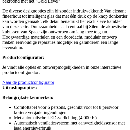
bekroond met het “Gold Level".
De diverse designopties zijn bijzonder indrukwekkend: Van elegant
fineerhout tot intelligent glas dat met één druk op de knop donkerder
kan worden gemaakt, elk detail benadrukt het exclusieve karakter
van deze serie. Duurzaamheid staat centraal bij Silen: de akoestische
kubussen van Space zijn ontworpen om lang mee te gaan.
Hoogwaardige materialen en een doordacht, modulair ontwerp
maken eenvoudige reparaties mogelijk en garanderen een lange
levensduur.
Productconfigurator:
Je vindt alle opties en ontwerpmogelijkheden in onze interactieve
productconfigurator:
Naar de productconfigurator
Uitrustingsopties:
Belangrijkste kenmerken:
Comf
oftabel voor 6 pers
ons, geschikt voor
tot 8 pers
voor
kortere vergaderingen
dingen.
Met automatische LED-verlichting (4.000 K)
Automatisch ventilatiesysteem met aanwezigheidssensor met
laag energieverbruik