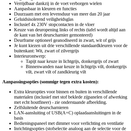
Verrijdbaar dankzij in de voet verborgen wielen
Aanpasbaar in kleuren en functies
Duurzaam met een levensduur van meer dan 20 jaar
Geluidsisolerend veiligheidsglas
Inclusief 4x 230V stopcontacten in de vloer
Keuze van deuropening links of rechts (tafel wordt altijd aan
de kant van het deurscharnier gemonteerd)
Deurframe optioneel geanodiseerd in zwart, wit of grijs
Je kunt kiezen uit drie verschillende standaardkleuren voor de
buitenkant: Wit, zwart of zilvergrijs
Interieurontwerp:
Tapijt naar keuze in lichtgrijs, donkergrijs of zwart
Binnenwanden naar keuze in lichtgrijs vilt, donkergrijs
vilt, zwart vilt of zandkleurig vilt
Aanpassingsopties (sommige tegen extra kosten):
Extra kleuropties voor binnen en buiten in verschillende
materialen (inclusief met stof beklede zijpanelen of afwerking
met echt houtfineer) - zie onderstaande afbeelding.
Zelfsluitende deurscharnieren
LAN-aansluiting of USB(A+C) oplaadaansluitingen in de
basis
Bedieningspaneel met dimmer voor verlichting en ventilatie
Inrichtingsopties (stofselectie analoog aan de selectie voor de