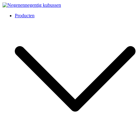
Overslaan
naar
Negenennegentig kubussen
Producten
inhoud