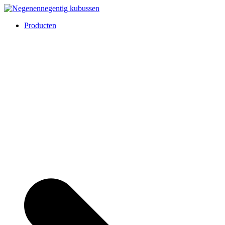
Overslaan
naar
Negenennegentig kubussen
Producten
inhoud