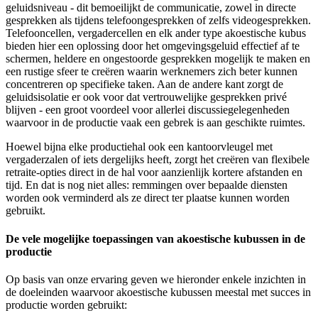
geluidsniveau - dit bemoeilijkt de communicatie, zowel in directe
gesprekken als tijdens telefoongesprekken of zelfs videogesprekken.
Telefooncellen, vergadercellen en elk ander type akoestische kubus
bieden hier een oplossing door het omgevingsgeluid effectief af te
schermen, heldere en ongestoorde gesprekken mogelijk te maken en
een rustige sfeer te creëren waarin werknemers zich beter kunnen
concentreren op specifieke taken. Aan de andere kant zorgt de
geluidsisolatie er ook voor dat vertrouwelijke gesprekken privé
blijven - een groot voordeel voor allerlei discussiegelegenheden
waarvoor in de productie vaak een gebrek is aan geschikte ruimtes.
Hoewel bijna elke productiehal ook een kantoorvleugel met
vergaderzalen of iets dergelijks heeft, zorgt het creëren van flexibele
retraite-opties direct in de hal voor aanzienlijk kortere afstanden en
tijd. En dat is nog niet alles: remmingen over bepaalde diensten
worden ook verminderd als ze direct ter plaatse kunnen worden
gebruikt.
De vele mogelijke toepassingen van akoestische kubussen in de
productie
Op basis van onze ervaring geven we hieronder enkele inzichten in
de doeleinden waarvoor akoestische kubussen meestal met succes in
productie worden gebruikt: