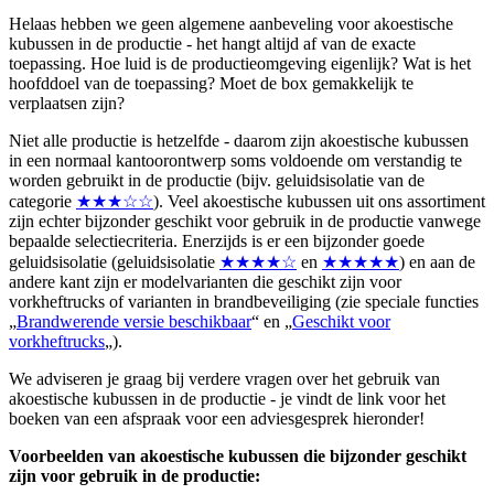
Helaas hebben we geen algemene aanbeveling voor akoestische
kubussen in de productie - het hangt altijd af van de exacte
toepassing. Hoe luid is de productieomgeving eigenlijk? Wat is het
hoofddoel van de toepassing? Moet de box gemakkelijk te
verplaatsen zijn?
Niet alle productie is hetzelfde - daarom zijn akoestische kubussen
in een normaal kantoorontwerp soms voldoende om verstandig te
worden gebruikt in de productie (bijv. geluidsisolatie van de
categorie
★★★☆☆
). Veel akoestische kubussen uit ons assortiment
zijn echter bijzonder geschikt voor gebruik in de productie vanwege
bepaalde selectiecriteria. Enerzijds is er een bijzonder goede
geluidsisolatie (geluidsisolatie
★★★★☆
en
★★★★★
) en aan de
andere kant zijn er modelvarianten die geschikt zijn voor
vorkheftrucks of varianten in brandbeveiliging (zie speciale functies
„
Brandwerende versie beschikbaar
“ en „
Geschikt voor
vorkheftrucks
„).
We adviseren je graag bij verdere vragen over het gebruik van
akoestische kubussen in de productie - je vindt de link voor het
boeken van een afspraak voor een adviesgesprek hieronder!
Voorbeelden van akoestische kubussen die bijzonder geschikt
zijn voor gebruik in de productie: