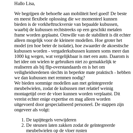
Hallo Lisa,
We begrijpen de behoefte aan mobiliteit heel goed! De beste
en meest flexibele oplossing die we momenteel kunnen
bieden is de vorkheftruckversie van bepaalde kubussen,
waarbij de kubussen rechtstreeks op een geschikt metalen
frame worden geplaatst. Omwille van de stabiliteit is dit echter
alleen mogelijk voor de kleinere modellen. Hoe groter het
model (en hoe beter de isolatie), hoe zwaarder de akoestische
kubussen worden - vergaderkubussen kunnen soms meer dan
1000 kg wegen, wat vergelijkbaar is met een auto. Daarom is
het idee om wielen te gebruiken niet zo gemakkelijk te
realiseren als bij flip-overstandaards en is het om
veiligheidsredenen slechts in beperkte mate praktisch - hebben
we dan kubussen met remmen nodig?
We bieden sommige modellen aan met geïntegreerde
meubelwielen, zodat de kubussen met relatief weinig
montagetijd over de vloer kunnen worden verplaatst. Dit
vereist echter enige expertise en mag alleen worden
uitgevoerd door gespecialiseerd personeel. De stappen zijn
ongeveer als volgt:
De tapijttegels verwijderen
De steunen laten zakken zodat de geïntegreerde
meubelwielen op de vloer rusten