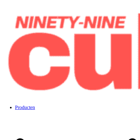
Overslaan
naar
inhoud
Negenennegentig kubussen
Producten