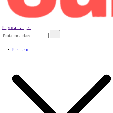
Prijzen aanvragen
Negenennegentig kubussen
Zoeken:
Producten