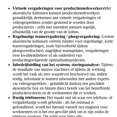
Virtuele vergaderingen voor productiemedewerkers
Met
akoestische kubussen kunnen productiemedewerkers
gemakkelijk deelnemen aan virtuele vergaderingen of
videogesprekken zonder gestoord te worden door
productieruis - zelfs met meerdere mensen tegelijk,
afhankelijk van de grootte van de kubus.
Regelmatige teamvergadering / ploegvergadering:
Grotere
akoestische kubussen creëren ruimtes voor regelmatige, korte
teamvergaderingen, zoals bijvoorbeeld tijdens
ploegoverdrachten, dagelijkse teamupdates, vergaderingen
over kwaliteitsbeheer of als onderdeel van
productiegerelateerde optimalisatieprojecten.
Inbedrijfstelling van het systeem, storingsanalyse:
Tijdens
de installatie van nieuwe machines of tijdens de werking
wordt het vaak als zeer waardevol beschouwd om, indien
nodig, informatie te kunnen uitwisselen met andere experts
via videogesprekken - geluiddicht dankzij een geschikte
akoestische box en binnen direct bereik van het betreffende
productiesysteem en de werknemers die er werken.
Rustig telefoneren:
Het maakt niet uit waar een telefoon- of
vergaderkastje wordt gebruikt - als het eenmaal is
geïnstalleerd, wordt het meestal vanzelf een magneet voor
werknemers en is het een gewilde plek om te zijn zodra de
telefoon overgaat. Dit geldt voor bijna alle